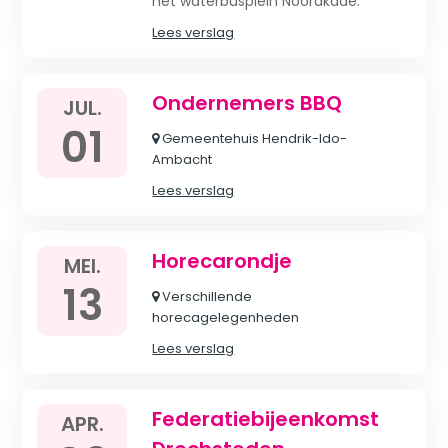
het waterbusplein Noordkade.
Lees verslag
Ondernemers BBQ
JUL.
01
Gemeentehuis Hendrik-Ido-
Ambacht
Lees verslag
Horecarondje
MEI.
13
Verschillende
horecagelegenheden
Lees verslag
Federatiebijeenkomst
APR.