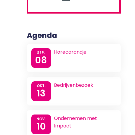
Agenda
Horecarondje
SEP.
08
Bedrijvenbezoek
OKT.
13
Ondernemen met
NOV.
10
Impact