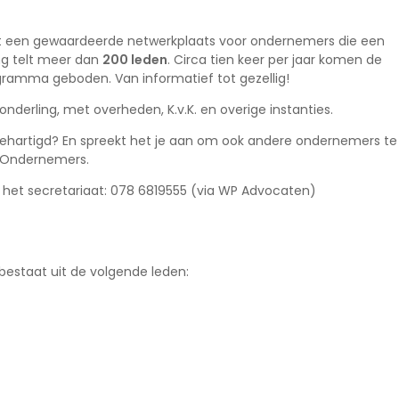
d tot een gewaardeerde netwerkplaats voor ondernemers die een
ng telt meer dan
200 leden
. Circa tien keer per jaar komen de
gramma geboden. Van informatief tot gezellig!
erling, met overheden, K.v.K. en overige instanties.
behartigd? En spreekt het je aan om ook andere ondernemers te
 Ondernemers.
het secretariaat: 078 6819555 (via WP Advocaten)
estaat uit de volgende leden: